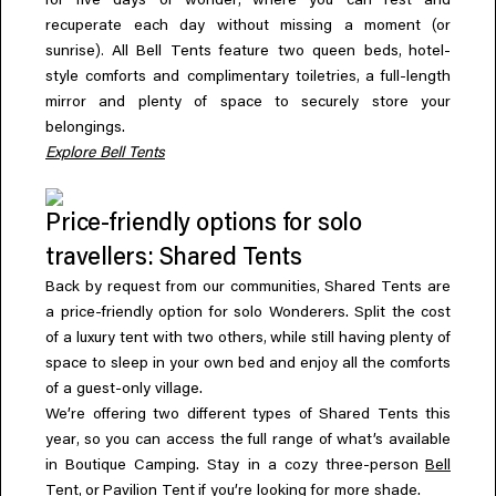
for five days of wonder
where you can rest and
(
recuperate each day without missing a moment
or
).
,
sunrise
All Bell Tents feature two queen beds
hotel-
,
style comforts and complimentary toiletries
a full-length
mirror and plenty of space to securely store your
belongings.
Explore Bell Tents
Price-friendly options for solo
travellers: Shared Tents
,
Back by request from our communities
Shared Tents are
a price-friendly option for solo Wonderers. Split the cost
,
of a luxury tent with two others
while still having plenty of
space to sleep in your own bed and enjoy all the comforts
of a guest-only village.
We’re offering two different types of Shared Tents this
,
year
so you can access the full range of what’s available
in Boutique Camping. Stay in a cozy three-person
Bell
,
Tent
or
Pavilion Tent
if you’re looking for more shade.