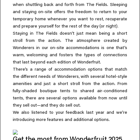
when shuttling back and forth from The Fields. Sleeping
Everything A-Z
BEYOND THE FESTIVAL
and staying on-site offers the freedom to return to your
Chapters Kyoto
,
temporary home whenever you want to rest
recuperate
22–25 ตุลาคม 2026
(
).
and prepare yourself for the rest of the day
or night
Field.D
Staying in The Fields doesn’t just mean being a short
20 ธันวาคม 2026
stroll from the action. The atmosphere created by
Camp Wonder
Wonderers in our on-site accommodations is one that’s
18–23 ธันวาคม 2026
,
warm
welcoming and fosters the types of connections
Din Daen
that last beyond each edition of Wonderfruit.
29–31 มกราคม 2027
There’s a range of accommodation options that match
Open Fields
,
the different needs of Wonderers
with several hotel-style
ธันวาคม 2026 – มกราคม 2027
amenities and just a short stroll from the action. From
fully-shaded boutique tents to shared air-conditioned
,
tents
there are several options available from now until
they sell out—and they do sell out.
We also listened to your feedback last year and we’re
introducing more features and additional options.