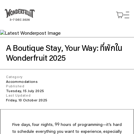
สรุปยอดชำระเงิน
ยอดก่อนรวมภาษี
THB
0
ส่วนลด
—
ภาษี
THB
0
Use your preferred
ค่าธรรมเนียม
THB
0
ยอดรวมสุทธิ
THB
0
แนวคิด
method to continue.
สำรวจ
,
ที่พักใน
GUIDING PRINCIPLES
A Boutique Stay
Your Way:
พันธกิจ
บัตร
รายละเอียดกิจกรรม
Continue with Google
แนวทางที่เป็นหัวใจของเรา
ที่พัก
Wonderfruit 2025
ซื้อบัตร
สำรวจโปรแกรม Wonderfruit 2026
เข้าร่วมงาน
Decade of Wonder
Slow Wonder
บัตร Wonderfruit 2026 ประเภทต่างๆ
Wonderpost
Continue with email
10 ปีแห่งการสร้างสรรค์
ร่วมงานกับเรา
สุนทรียภาพแห่งการพักผ่อนใน
The Fields
Journeys
ข่าวและความเคลื่อนไหว
2025 Wonder Report
ร่วมเป็นส่วนหนึ่งของ Wonderfruit 2026
Category
Boutique Camping
จองประสบการณ์พิเศษล่วงหน้า
Continue with phone number
สถานที่จัดกิจกรรม
Accommodations
มองย้อนสิ่งที่เราทำในปีที่ผ่านมา
Intermission
ความสะดวกสบายใกล้ชิดตัวงาน
รถรับส่ง
พื้นที่สำหรับการแสดงออก
Published
The Pineapple Eyes
พื้นที่แจ้งเกิดสำหรับศิลปินอิสระ
General Camping
Tuesday, 15 July 2025
บริการรับส่งถึง The Fields
แกลเลอรี่
Continue with Apple
Last Updated
ผองเพื่อนผู้ใกล้ชิดของเรา
งาน
Wonderers ที่นำเต็นท์มาเอง
ที่จอดรถ
ภาพบรรยากาศจาก The Fields
Friday, 10 October 2025
มาร่วมทีมกับเรา
โรงแรม
บริการลานจอดรถ
พาร์ตเนอร์
EXTENDED STORIES
ที่พักพาร์ตเนอร์
คลังเรื่องราว
แบรนด์ที่ร่วมงานกับเรา
รวบรวมทุกสิ่งที่เราทำ
ข้อมูลเพิ่มเติม
,
, 99
Five days
four nights
hours of programming—it’s hard
Expressions
ทุกข้อสงสัยของคุณมีคำตอบ
,
to schedule everything you want to experience
พื้นที่ของนักสร้างสรรค์
especially
Directory