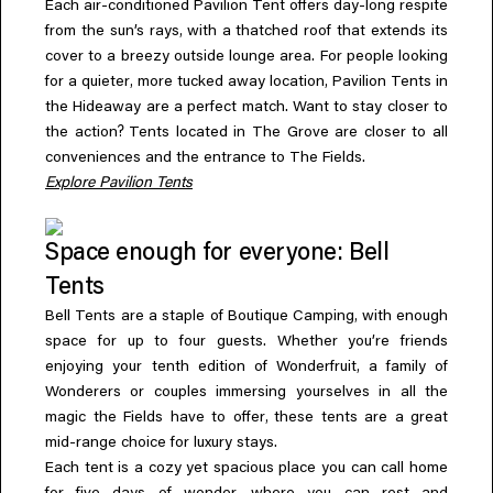
Each air-conditioned Pavilion Tent offers day-long respite
,
from the sun’s rays
with a thatched roof that extends its
cover to a breezy outside lounge area. For people looking
,
,
for a quieter
more tucked away location
Pavilion Tents in
the Hideaway are a perfect match. Want to stay closer to
?
the action
Tents located in The Grove are closer to all
conveniences and the entrance to The Fields.
Explore Pavilion Tents
Space enough for everyone: Bell
Tents
,
Bell Tents are a staple of Boutique Camping
with enough
space for up to four guests. Whether you’re friends
,
enjoying your tenth edition of Wonderfruit
a family of
Wonderers or couples immersing yourselves in all the
,
magic the Fields have to offer
these tents are a great
mid-range choice for luxury stays.
Each tent is a cozy yet spacious place you can call home
,