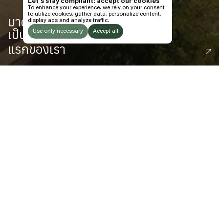
Let’s stay compliant: accept our cookies
To enhance your experience, we rely on your consent
TH
to utilize cookies, gather data, personalize content,
มาดูโปรแกรมที่สะท้อนความ
display ads and analyze traffic.
ซื้อบัตร
เป็น
ระลอก
Use only necessary
Accept all
Field Village
แรกของเรา
ติดตามเราได้ทาง
LISTEN
Instagram
Facebook
Soundcloud
สำรวจ
TO:
พร้อมให้จองแล้ว
Boutique Camping
ให้คุณใกล้ชิดความ
มหัศจรรย์
กับที่พักใน
The Fields
สำรวจ