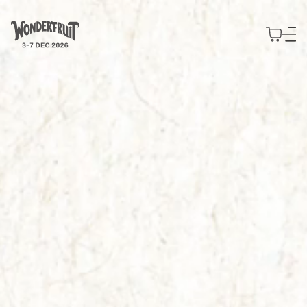
สรุปยอดชำระเงิน
ยอดก่อนรวมภาษี
THB
0
ส่วนลด
—
ภาษี
THB
0
Use your preferred
ค่าธรรมเนียม
THB
0
ยอดรวมสุทธิ
THB
0
แนวคิด
method to continue.
สำรวจ
GUIDING PRINCIPLES
พันธกิจ
บัตร
รายละเอียดกิจกรรม
Continue with Google
แนวทางที่เป็นหัวใจของเรา
ที่พัก
ซื้อบัตร
สำรวจโปรแกรม Wonderfruit 2026
เข้าร่วมงาน
Decade of Wonder
Slow Wonder
บัตร Wonderfruit 2026 ประเภทต่างๆ
Wonderpost
Continue with email
10 ปีแห่งการสร้างสรรค์
ร่วมงานกับเรา
สุนทรียภาพแห่งการพักผ่อนใน
The Fields
Journeys
ข่าวและความเคลื่อนไหว
2025 Wonder Report
ร่วมเป็นส่วนหนึ่งของ Wonderfruit 2026
Boutique Camping
จองประสบการณ์พิเศษล่วงหน้า
Continue with phone number
สถานที่จัดกิจกรรม
มองย้อนสิ่งที่เราทำในปีที่ผ่านมา
Intermission
ความสะดวกสบายใกล้ชิดตัวงาน
รถรับส่ง
พื้นที่สำหรับการแสดงออก
The Pineapple Eyes
พื้นที่แจ้งเกิดสำหรับศิลปินอิสระ
General Camping
บริการรับส่งถึง The Fields
แกลเลอรี่
Continue with Apple
ผองเพื่อนผู้ใกล้ชิดของเรา
งาน
Wonderers ที่นำเต็นท์มาเอง
ที่จอดรถ
ภาพบรรยากาศจาก The Fields
มาร่วมทีมกับเรา
โรงแรม
บริการลานจอดรถ
พาร์ตเนอร์
EXTENDED STORIES
ที่พักพาร์ตเนอร์
คลังเรื่องราว
แบรนด์ที่ร่วมงานกับเรา
รวบรวมทุกสิ่งที่เราทำ
ข้อมูลเพิ่มเติม
Expressions
ทุกข้อสงสัยของคุณมีคำตอบ
พื้นที่ของนักสร้างสรรค์
Directory